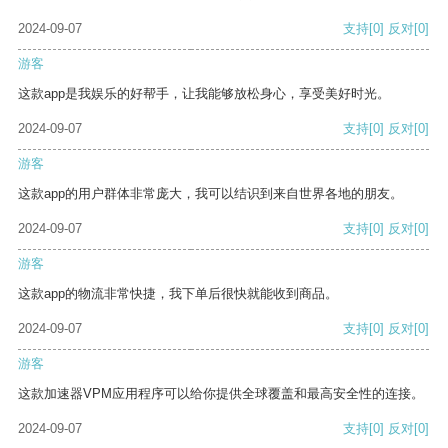
2024-09-07
支持
[0]
反对
[0]
游客
这款app是我娱乐的好帮手，让我能够放松身心，享受美好时光。
2024-09-07
支持
[0]
反对
[0]
游客
这款app的用户群体非常庞大，我可以结识到来自世界各地的朋友。
2024-09-07
支持
[0]
反对
[0]
游客
这款app的物流非常快捷，我下单后很快就能收到商品。
2024-09-07
支持
[0]
反对
[0]
游客
这款加速器VPM应用程序可以给你提供全球覆盖和最高安全性的连接。
2024-09-07
支持
[0]
反对
[0]