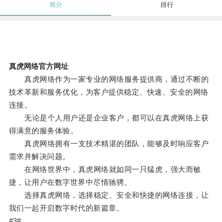
简介
排行
真虎网络官方网址
真虎网络作为一家专业的网络服务提供商，通过不断的
技术革新和服务优化，为客户提供稳定、快速、安全的网络
连接。
无论是个人用户还是企业客户，都可以在真虎网络上获
得满意的服务体验。
真虎网络拥有一支技术精湛的团队，能够及时响应客户
需求并解决问题。
在网络世界中，真虎网络就如同一只猛虎，强大而敏
捷，让用户在数字世界中尽情驰骋。
选择真虎网络，选择稳定、安全和快捷的网络连接，让
我们一起开启数字时代的新篇章。
#3#