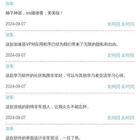
游客
梯子神器，ins随便看，美美哒！
2024-09-07
支持
[0]
反对
[0]
游客
这款加速器VPM应用程序已经为我们带来了无限的隐私和自由。
2024-09-07
支持
[0]
反对
[0]
游客
这款学习软件的社区氛围非常好，可以与其他学习者交流学习心得。
2024-09-07
支持
[0]
反对
[0]
游客
这款游戏的剧情非常感人，让我久久不能忘怀。
2024-09-07
支持
[0]
反对
[0]
游客
这款软件的界面设计非常简洁，一目了然。