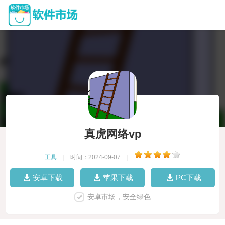
真虎网络vp
工具
|
时间：2024-09-07
|
安卓下载
苹果下载
PC下载
安卓市场，安全绿色