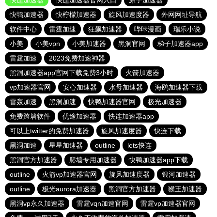
快连加速器
快连加速器官网入口
原子加速器
快鸭加速器
快柠檬加速器
旋风加速度器
外网网址导航
软件中心
雷霆加速
狂飙加速器
哔咔漫画
瑞乐小说
小美
小美vpn
小美加速器
黑洞官网
梯子加速器app
雷霆加速
2023免费加速神器
黑洞加速器app官网下载免费3小时
火箭加速器
vp加速器官网
安心加速器
水母加速器
海鸥加速器下载
雷轰加速
黑洞加速
快鸭加速器官网
极光加速器
免费跨墙软件
优途加速器
快连加速器app
可以上twitter的免费加速器
旋风加速度器
快连下载
黑洞加速
星星加速器
outline
lets快连
黑洞官方加速器
爬墙专用加速器
快鸭加速器app下载
outline
火箭vp加速器官网
旋风加速度器
银河加速器
outline
极光aurora加速器
黑洞官方加速器
猴王加速器
黑洞vp永久加速器
雷霆vqn加速官网
雷霆vp加速器官网