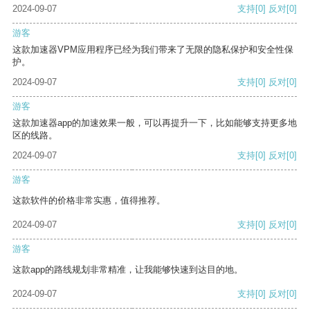
2024-09-07
支持
[0]
反对
[0]
游客
这款加速器VPM应用程序已经为我们带来了无限的隐私保护和安全性保
护。
2024-09-07
支持
[0]
反对
[0]
游客
这款加速器app的加速效果一般，可以再提升一下，比如能够支持更多地
区的线路。
2024-09-07
支持
[0]
反对
[0]
游客
这款软件的价格非常实惠，值得推荐。
2024-09-07
支持
[0]
反对
[0]
游客
这款app的路线规划非常精准，让我能够快速到达目的地。
2024-09-07
支持
[0]
反对
[0]