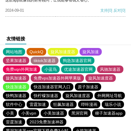
这款app就像我的财务顾问，让我能够省钱又省心。
2024-09-01
支持
[0]
反对
[0]
友情链接
网站地图
QuickQ
旋风加速度器
旋风加速
坚果加速器
tiktok加速器
狗急加速器官网
免费vqn外网加速
小蓝鸟
优途加速器官网
风驰加速器
旋风加速器
免费vps加速器外网苹果版
旋风加速度器
快连加速器
快连加速器官网入口
原子加速器
快鸭加速器
快柠檬加速器
旋风加速度器
外网网址导航
软件中心
雷霆加速
狂飙加速器
哔咔漫画
瑞乐小说
小美
小美vpn
小美加速器
黑洞官网
梯子加速器app
雷霆加速
2023免费加速神器
黑洞加速器app官网下载免费3小时
火箭加速器