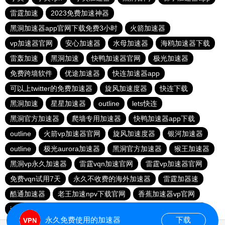
雷霆加速
2023免费加速神器
黑洞加速器app官网下载免费3小时
火箭加速器
vp加速器官网
安心加速器
水母加速器
海鸥加速器下载
雷轰加速
黑洞加速
快鸭加速器官网
极光加速器
免费跨墙软件
优途加速器
快连加速器app
可以上twitter的免费加速器
旋风加速度器
快连下载
黑洞加速
星星加速器
outline
lets快连
黑洞官方加速器
爬墙专用加速器
快鸭加速器app下载
outline
火箭vp加速器官网
旋风加速度器
银河加速器
outline
极光aurora加速器
黑洞官方加速器
猴王加速器
黑洞vp永久加速器
雷霆vqn加速官网
雷霆vp加速器官网
免费vqn试用7天
永久不收费的海外加速器
雷霆加器速
酷通加速器
老王加速npv下载官网
香蕉加速器vp官网
ios加速器
快连加速器app
飞鸟加速器
旋风加速度器
永久免费使用的加速器
下载