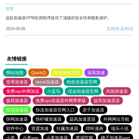
游客
这款加速器VPM应用程序提供了顶级的安全性和隐私保护。
2024-08-06
支持
[0]
反对
[0]
友情链接
网站地图
QuickQ
旋风加速度器
旋风加速
坚果加速器
tiktok加速器
狗急加速器官网
免费vqn外网加速
小蓝鸟
优途加速器官网
风驰加速器
旋风加速器
免费vps加速器外网苹果版
旋风加速度器
快连加速器
快连加速器官网入口
原子加速器
快鸭加速器
快柠檬加速器
旋风加速度器
外网网址导航
软件中心
雷霆加速
狂飙加速器
哔咔漫画
瑞乐小说
小美
小美vpn
小美加速器
黑洞官网
梯子加速器app