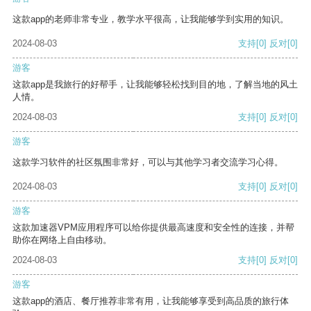
这款app的老师非常专业，教学水平很高，让我能够学到实用的知识。
2024-08-03
支持
[0]
反对
[0]
游客
这款app是我旅行的好帮手，让我能够轻松找到目的地，了解当地的风土
人情。
2024-08-03
支持
[0]
反对
[0]
游客
这款学习软件的社区氛围非常好，可以与其他学习者交流学习心得。
2024-08-03
支持
[0]
反对
[0]
游客
这款加速器VPM应用程序可以给你提供最高速度和安全性的连接，并帮
助你在网络上自由移动。
2024-08-03
支持
[0]
反对
[0]
游客
这款app的酒店、餐厅推荐非常有用，让我能够享受到高品质的旅行体