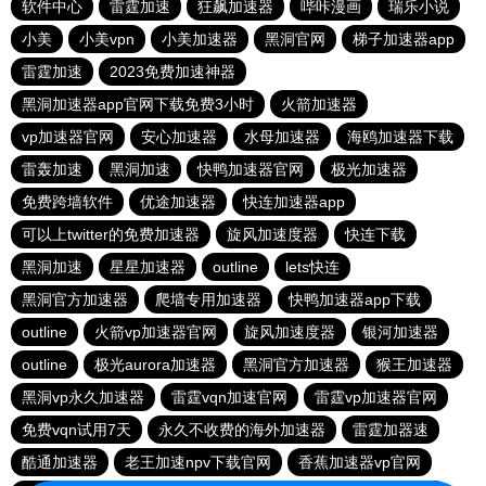
软件中心
雷霆加速
狂飙加速器
哔咔漫画
瑞乐小说
小美
小美vpn
小美加速器
黑洞官网
梯子加速器app
雷霆加速
2023免费加速神器
黑洞加速器app官网下载免费3小时
火箭加速器
vp加速器官网
安心加速器
水母加速器
海鸥加速器下载
雷轰加速
黑洞加速
快鸭加速器官网
极光加速器
免费跨墙软件
优途加速器
快连加速器app
可以上twitter的免费加速器
旋风加速度器
快连下载
黑洞加速
星星加速器
outline
lets快连
黑洞官方加速器
爬墙专用加速器
快鸭加速器app下载
outline
火箭vp加速器官网
旋风加速度器
银河加速器
outline
极光aurora加速器
黑洞官方加速器
猴王加速器
黑洞vp永久加速器
雷霆vqn加速官网
雷霆vp加速器官网
免费vqn试用7天
永久不收费的海外加速器
雷霆加器速
酷通加速器
老王加速npv下载官网
香蕉加速器vp官网