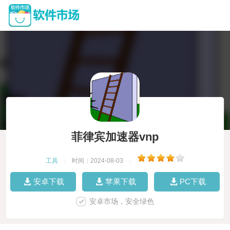
菲律宾加速器vnp
工具
|
时间：2024-08-03
|
安卓下载
苹果下载
PC下载
安卓市场，安全绿色