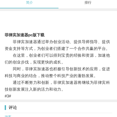
简介
排行
菲律宾加速器pc版下载
菲律宾加速器通过举办创业活动、提供导师指导、提供
资金支持等方式，为创业者们搭建了一个合作共赢的平台。
在这里，创业者们可以得到宝贵的经验和资源，加速他
们的创业步伐，实现更快的成长。
同时，菲律宾加速器也积极引导创新技术的应用，促进
科技与商业的结合，推动整个科技产业的蓬勃发展。
通过不断努力和创新，菲律宾加速器将继续为菲律宾科
技创新发展注入新的活力和动力。
#3#
评论
游客