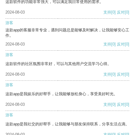
这款软件的功能非常强大，可以满足我日常使用的需求。
2024-08-03
支持
[0]
反对
[0]
游客
这款app的客服非常专业，遇到问题总是能够及时解决，让我能够安心工
作。
2024-08-03
支持
[0]
反对
[0]
游客
这款软件的社区氛围非常好，可以与其他用户交流学习心得。
2024-08-03
支持
[0]
反对
[0]
游客
这款app是我娱乐的好帮手，让我能够放松身心，享受美好时光。
2024-08-03
支持
[0]
反对
[0]
游客
这款app是我社交的好帮手，让我能够与朋友保持联系，分享生活点滴。
2024-08-03
支持
[0]
反对
[0]