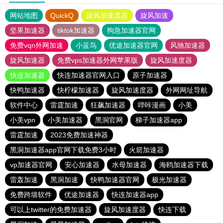
网站地图
QuickQ
旋风加速度器
旋风加速
坚果加速器
tiktok加速器
狗急加速器官网
免费vqn外网加速
小蓝鸟
优途加速器官网
风驰加速器
旋风加速器
免费vps加速器外网苹果版
旋风加速度器
快连加速器
快连加速器官网入口
原子加速器
快鸭加速器
快柠檬加速器
旋风加速度器
外网网址导航
软件中心
雷霆加速
狂飙加速器
哔咔漫画
小美
小美vpn
小美加速器
黑洞官网
梯子加速器app
雷霆加速
2023免费加速神器
黑洞加速器app官网下载免费3小时
火箭加速器
vp加速器官网
安心加速器
水母加速器
海鸥加速器下载
雷轰加速
黑洞加速
快鸭加速器官网
极光加速器
免费跨墙软件
优途加速器
快连加速器app
可以上twitter的免费加速器
旋风加速度器
快连下载