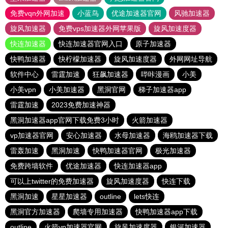
免费vqn外网加速
小蓝鸟
优途加速器官网
风驰加速器
旋风加速器
免费vps加速器外网苹果版
旋风加速度器
快连加速器
快连加速器官网入口
原子加速器
快鸭加速器
快柠檬加速器
旋风加速度器
外网网址导航
软件中心
雷霆加速
狂飙加速器
哔咔漫画
小美
小美vpn
小美加速器
黑洞官网
梯子加速器app
雷霆加速
2023免费加速神器
黑洞加速器app官网下载免费3小时
火箭加速器
vp加速器官网
安心加速器
水母加速器
海鸥加速器下载
雷轰加速
黑洞加速
快鸭加速器官网
极光加速器
免费跨墙软件
优途加速器
快连加速器app
可以上twitter的免费加速器
旋风加速度器
快连下载
黑洞加速
星星加速器
outline
lets快连
黑洞官方加速器
爬墙专用加速器
快鸭加速器app下载
outline
火箭vp加速器官网
旋风加速度器
银河加速器