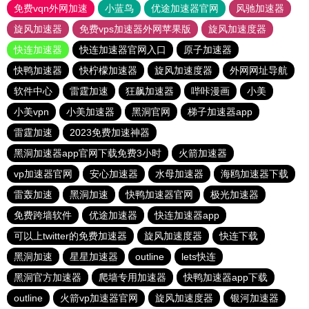
免费vqn外网加速
小蓝鸟
优途加速器官网
风驰加速器
旋风加速器
免费vps加速器外网苹果版
旋风加速度器
快连加速器
快连加速器官网入口
原子加速器
快鸭加速器
快柠檬加速器
旋风加速度器
外网网址导航
软件中心
雷霆加速
狂飙加速器
哔咔漫画
小美
小美vpn
小美加速器
黑洞官网
梯子加速器app
雷霆加速
2023免费加速神器
黑洞加速器app官网下载免费3小时
火箭加速器
vp加速器官网
安心加速器
水母加速器
海鸥加速器下载
雷轰加速
黑洞加速
快鸭加速器官网
极光加速器
免费跨墙软件
优途加速器
快连加速器app
可以上twitter的免费加速器
旋风加速度器
快连下载
黑洞加速
星星加速器
outline
lets快连
黑洞官方加速器
爬墙专用加速器
快鸭加速器app下载
outline
火箭vp加速器官网
旋风加速度器
银河加速器