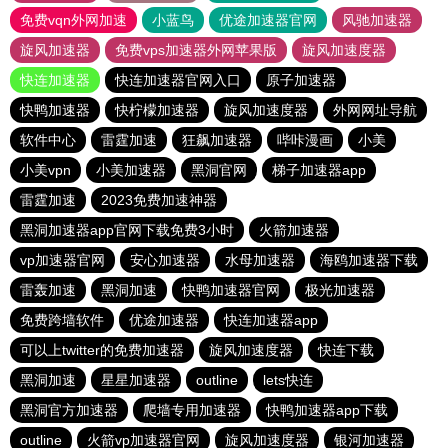
免费vqn外网加速
小蓝鸟
优途加速器官网
风驰加速器
旋风加速器
免费vps加速器外网苹果版
旋风加速度器
快连加速器
快连加速器官网入口
原子加速器
快鸭加速器
快柠檬加速器
旋风加速度器
外网网址导航
软件中心
雷霆加速
狂飙加速器
哔咔漫画
小美
小美vpn
小美加速器
黑洞官网
梯子加速器app
雷霆加速
2023免费加速神器
黑洞加速器app官网下载免费3小时
火箭加速器
vp加速器官网
安心加速器
水母加速器
海鸥加速器下载
雷轰加速
黑洞加速
快鸭加速器官网
极光加速器
免费跨墙软件
优途加速器
快连加速器app
可以上twitter的免费加速器
旋风加速度器
快连下载
黑洞加速
星星加速器
outline
lets快连
黑洞官方加速器
爬墙专用加速器
快鸭加速器app下载
outline
火箭vp加速器官网
旋风加速度器
银河加速器