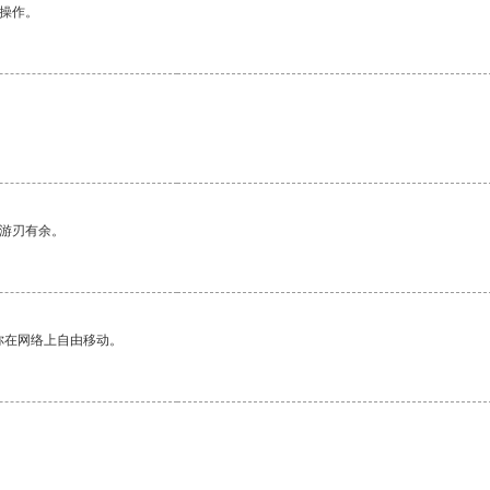
悉操作。
中游刃有余。
你在网络上自由移动。