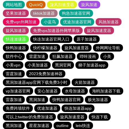
网站地图
QuickQ
旋风加速度器
旋风加速
坚果加速器
tiktok加速器
狗急加速器官网
免费vqn外网加速
小蓝鸟
优途加速器官网
风驰加速器
旋风加速器
免费vps加速器外网苹果版
旋风加速度器
快连加速器
快连加速器官网入口
原子加速器
快鸭加速器
快柠檬加速器
旋风加速度器
外网网址导航
软件中心
雷霆加速
狂飙加速器
哔咔漫画
小美
小美vpn
小美加速器
黑洞官网
梯子加速器app
雷霆加速
2023免费加速神器
黑洞加速器app官网下载免费3小时
火箭加速器
vp加速器官网
安心加速器
水母加速器
海鸥加速器下载
雷轰加速
黑洞加速
快鸭加速器官网
极光加速器
免费跨墙软件
优途加速器
快连加速器app
可以上twitter的免费加速器
旋风加速度器
快连下载
黑洞加速
星星加速器
outline
lets快连