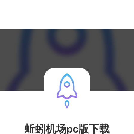
蚯蚓机场pc版下载