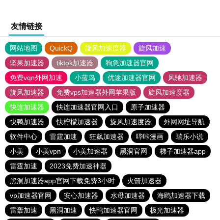
友情链接
网站地图
QuickQ
旋风加速度器
旋风加速
坚果加速器
tiktok加速器
狗急加速器官网
免费vqn外网加速
小蓝鸟
优途加速器官网
风驰加速器
旋风加速器
免费vps加速器外网苹果版
旋风加速度器
快连加速器
快连加速器官网入口
原子加速器
快鸭加速器
快柠檬加速器
旋风加速度器
外网网址导航
软件中心
雷霆加速
狂飙加速器
哔咔漫画
瑞乐小说
小美
小美vpn
小美加速器
黑洞官网
梯子加速器app
雷霆加速
2023免费加速神器
黑洞加速器app官网下载免费3小时
火箭加速器
vp加速器官网
安心加速器
水母加速器
海鸥加速器下载
雷轰加速
黑洞加速
快鸭加速器官网
极光加速器