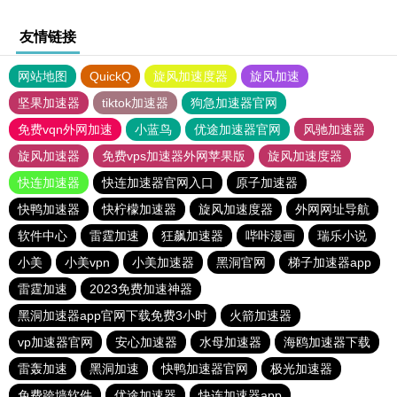
友情链接
网站地图
QuickQ
旋风加速度器
旋风加速
坚果加速器
tiktok加速器
狗急加速器官网
免费vqn外网加速
小蓝鸟
优途加速器官网
风驰加速器
旋风加速器
免费vps加速器外网苹果版
旋风加速度器
快连加速器
快连加速器官网入口
原子加速器
快鸭加速器
快柠檬加速器
旋风加速度器
外网网址导航
软件中心
雷霆加速
狂飙加速器
哔咔漫画
瑞乐小说
小美
小美vpn
小美加速器
黑洞官网
梯子加速器app
雷霆加速
2023免费加速神器
黑洞加速器app官网下载免费3小时
火箭加速器
vp加速器官网
安心加速器
水母加速器
海鸥加速器下载
雷轰加速
黑洞加速
快鸭加速器官网
极光加速器
免费跨墙软件
优途加速器
快连加速器app